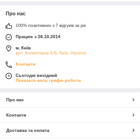
Однороторні затирочні машини
застосовуються переважно
на невеликих об'єктах. Вони достатньо мобільні, що дозволяє
Про нас
легко пересувати обладнання.
Двухроторні затирочні машини
застосовуються на об'єктах
100% позитивних з 7 відгуків за рік
з великими площами. Це самохідні машини, які керуються
однією людиною.
Працює з 26.10.2014
м. Київ
вул. Колекторна 3-Б, Київ, Україна
Контакти
Сьогодні вихідний
Показати весь графік роботи
Про нас
Контакти
Доставка та оплата