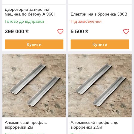
Двороторна затирочна
машина по бетону А 960Н
Електрична віброрейка 380B
Готово до відправки
Під замовлення
399 000
5 500
₴
₴
Купити
Купити
Алюмінієвий профіль
Алюмінієвий профіль до
віброрейки 2м
віброрейки 2,5м