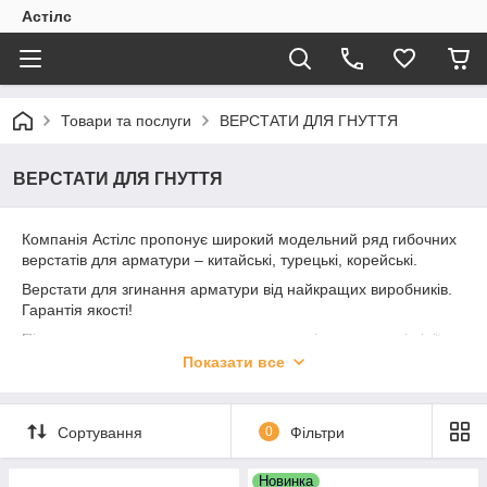
Астілс
Товари та послуги
ВЕРСТАТИ ДЛЯ ГНУТТЯ
ВЕРСТАТИ ДЛЯ ГНУТТЯ
Компанія Астілс пропонує широкий модельний ряд гибочних
верстатів для арматури – китайські, турецькі, корейські.
Верстати для згинання арматури від найкращих виробників.
Гарантія якості!
Під замовлення доставляємо промислові автоматичні лінії з
безліччю функцій та шаблонів. Налаштовуємо та
Показати все
встановлюємо на ваше виробництво.
Сортування
0
Фільтри
Новинка