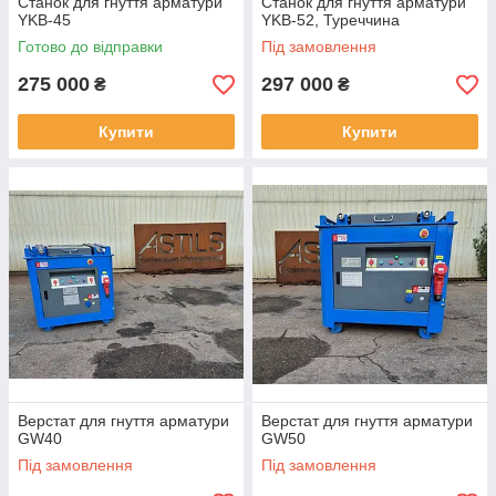
Станок для гнуття арматури
Станок для гнуття арматури
YKB-45
YKB-52, Туреччина
Готово до відправки
Під замовлення
275 000
297 000
₴
₴
Купити
Купити
Верстат для гнуття арматури
Верстат для гнуття арматури
GW40
GW50
Під замовлення
Під замовлення