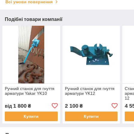
Всі умови повернення
Подібні товари компанії
Ручний станок для гнуття
Ручний станок для гнуття
Стан
арматури Yakar YK10
арматури YK12
арма
12
1 800
2 100
4 5
від
₴
₴
Купити
Купити