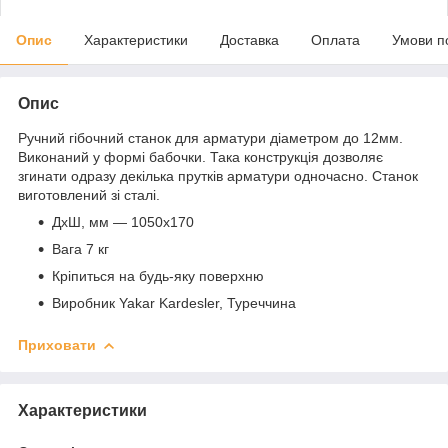
Опис
Характеристики
Доставка
Оплата
Умови п
Опис
Ручний гібочний станок для арматури діаметром до 12мм.
Виконаний у формі бабочки. Така конструкція дозволяє
згинати одразу декілька прутків арматури одночасно. Станок
виготовлений зі сталі.
ДхШ, мм — 1050х170
Вага 7 кг
Кріпиться на будь-яку поверхню
Виробник Yakar Kardesler, Туреччина
Приховати
Характеристики