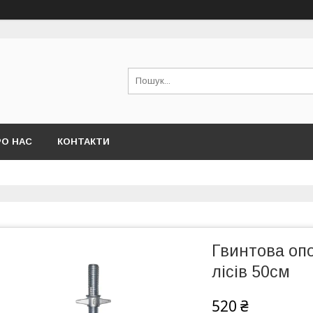
РО НАС
КОНТАКТИ
Гвинтова оп
лісів 50см
520 ₴