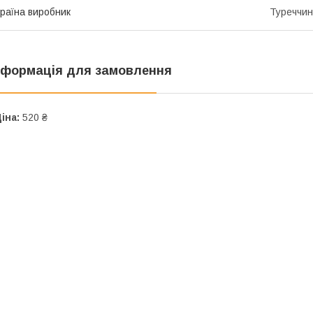
раїна виробник
Туреччи
нформація для замовлення
іна:
520 ₴