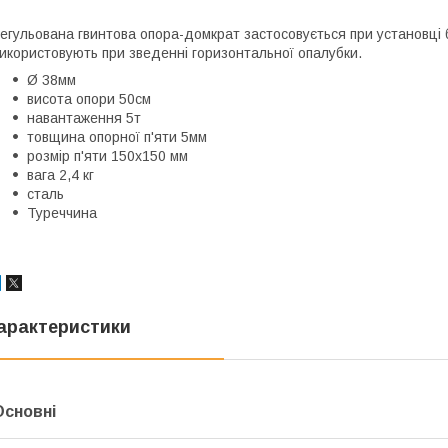
егульована гвинтова опора-домкрат застосовується при установці бу
икористовують при зведенні горизонтальної опалубки.
Ø 38мм
висота опори 50см
навантаження 5т
товщина опорної п'яти 5мм
розмір п'яти 150х150 мм
вага 2,4 кг
сталь
Туреччина
арактеристики
Основні