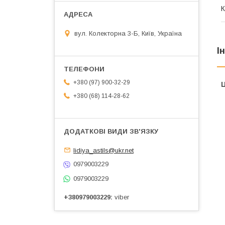
К
вул. Колекторна 3-Б, Київ, Україна
І
+380 (97) 900-32-29
Ц
+380 (68) 114-28-62
lidiya_astils@ukr.net
0979003229
0979003229
+380979003229
viber