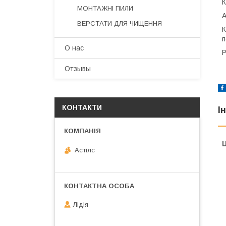
К
МОНТАЖНІ ПИЛИ
А
ВЕРСТАТИ ДЛЯ ЧИЩЕННЯ
К
п
О нас
Р
Отзывы
КОНТАКТИ
І
Ц
Астілс
Лідія