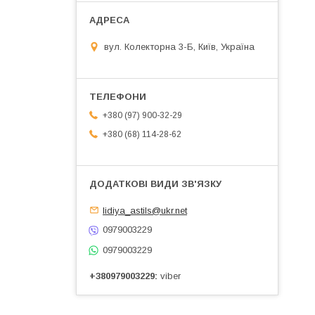
вул. Колекторна 3-Б, Київ, Україна
+380 (97) 900-32-29
+380 (68) 114-28-62
lidiya_astils@ukr.net
0979003229
0979003229
+380979003229
viber