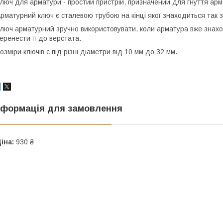
люч для арматури - простий пристрій, призначений для гнуття арм
рматурний ключ є сталевою трубою на кінці якої знаходиться так з
люч арматурний зручно використовувати, коли арматура вже знаходи
еренести її до верстата.
озміри ключів є під різні діаметри від 10 мм до 32 мм.
нформація для замовлення
іна:
930 ₴