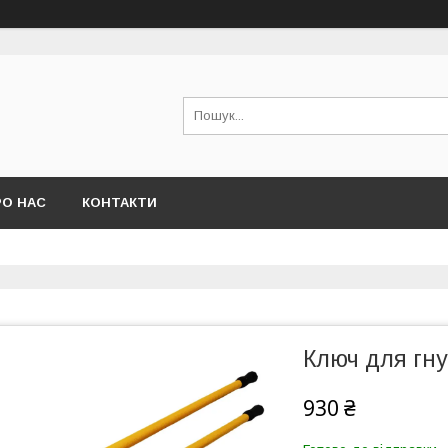
РО НАС
КОНТАКТИ
Ключ для гн
930 ₴