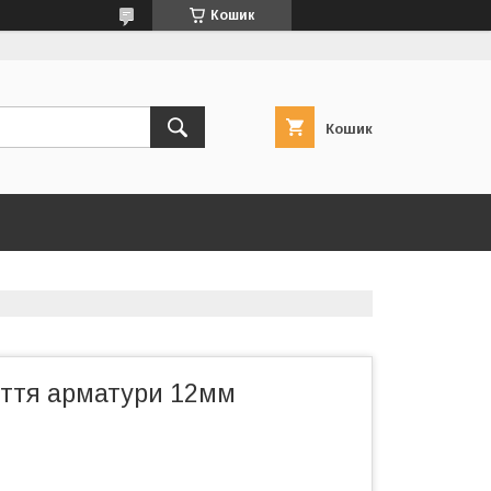
Кошик
Кошик
уття арматури 12мм