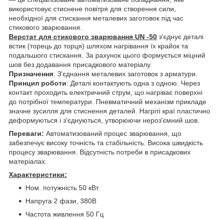
використовує стиснене повітря для створення сили,
необхідної для стискання металевих заготовок під час
стикового зварювання.
Верстат для стикового зварювання UN -50
з'єднує деталі
встик (торець до торця) шляхом нагрівання їх крайок та
подальшого стискання. За рахунок цього формується міцний
шов без додавання присадкового матеріалу.
Призначення
: З'єднання металевих заготовок з арматури.
Принцип роботи
: Деталі контактують одна з одною. Через
контакт проходить електричний струм, що нагріває поверхні
до потрібної температури. Пневматичний механізм прикладе
значне зусилля для стиснення деталей. Нагріті краї пластично
деформуються і з'єднуються, утворюючи нероз'ємний шов.
Переваги:
Автоматизований процес зварювання, що
забезпечує високу точність та стабільність. Висока швидкість
процесу зварювання. Відсутність потреби в присадкових
матеріалах.
Характеристики:
Ном. потужність 50 кВт
Напруга 2 фази, 380В
Частота живлення 50 Гц