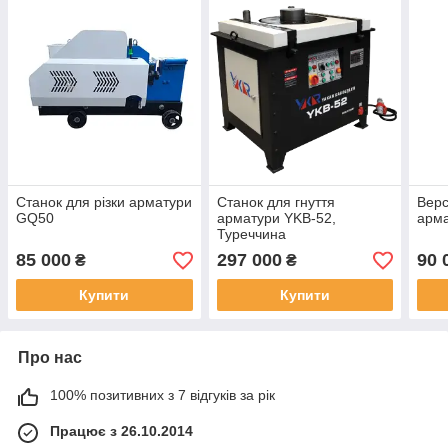
Станок для різки арматури
Станок для гнуття
Верс
GQ50
арматури YKB-52,
арм
Туреччина
85 000
297 000
90 
₴
₴
Купити
Купити
Про нас
100% позитивних з 7 відгуків за рік
Працює з 26.10.2014