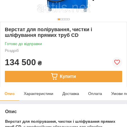
Верстат для полірування, чистки і
шліфування прямих труб CD
Готово до відправки
Роздріб
134 500
₴
Купити
Опис
Характеристики
Доставка
Оплата
Умови п
Опис
Верстат для полірування, чистки і шліфування прямих
труб CD
є професійним обладнанням для обробки