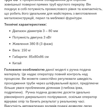
зовнішньої поверхні прямих труб круглого перерізу. Він
поєднує в собі потужність промислового рівня та компактність,
що робить його ідеальним для майстерень з виготовлення
металоконструкцій, перил та меблевої фурнітури.
Технічні характеристики:
Діапазон діаметрів 3 – 80 мм
Потужність двигуна 3 кВт
Живлення 380 В (3 фази)
Вага: 150 кг
Габарити: 85х80х86 см
Китай
Головною особливістю
даної моделі є ручна подача
матеріалу. Це надає оператору повний контроль над
процесом. Ви можете самостійно регулювати швидкість
проходження труби через шліфувальний вузол, приділяючи
більше уваги проблемним ділянкам (глибока іржа,
подряпини). Ручна подача дозволяє досягти ідеально
рівномірного дзеркального полірування, оскільки оператор
відчуває опір та бачить результат у реальному часі.
Відсутність автоматичних роликів подачі дозволяє легко