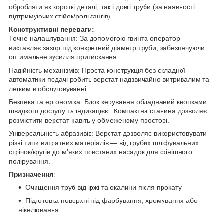
обробляти як короткі деталі, так і довгі труби (за наявності
підтримуючих стійок/рольгангів).
Конструктивні переваги:
Точне налаштування: За допомогою гвинта оператор
виставляє зазор під конкретний діаметр труби, забезпечуючи
оптимальне зусилля притискання.
Надійність механізмів: Проста конструкція без складної
автоматики подачі робить верстат надзвичайно витривалим та
легким в обслуговуванні.
Безпека та ергономіка: Блок керування обладнаний кнопками
швидкого доступу та індикацією. Компактна станина дозволяє
розмістити верстат навіть у обмеженому просторі.
Універсальність абразивів: Верстат дозволяє використовувати
різні типи витратних матеріалів — від грубих шліфувальних
стрічок/кругів до м’яких повстяних насадок для фінішного
полірування.
Призначення:
Очищення труб від іржі та окалини після прокату.
Підготовка поверхні під фарбування, хромування або
нікелювання.