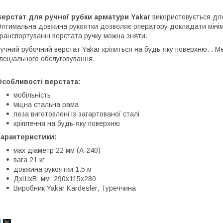
ерстат для ручної рубки арматури Yakar
використовується для
птимальна довжина рукоятки дозволяє оператору докладати мінім
ранспортуванні верстата ручку можна зняти.
учний рубочний верстат Yakar кріпиться на будь-яку поверхню. . М
пеціального обслуговування.
Особливості верстата:
мобільність
міцна стальна рама
леза виготовлені із загартованої сталі
кріплення на будь-яку поверхню
Характеристики:
мах діаметр 22 мм (А-240)
вага 21 кг
довжина рукоятки 1.5 м
ДхШхВ, мм: 290х115х280
Виробник Yakar Kardesler, Туреччина