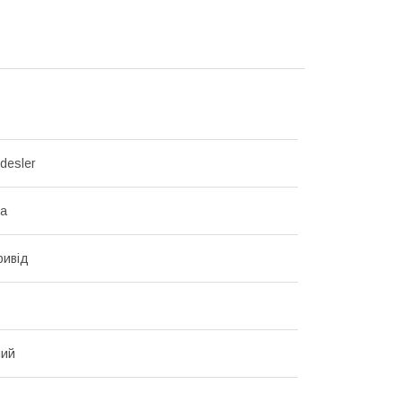
desler
на
ривід
ний