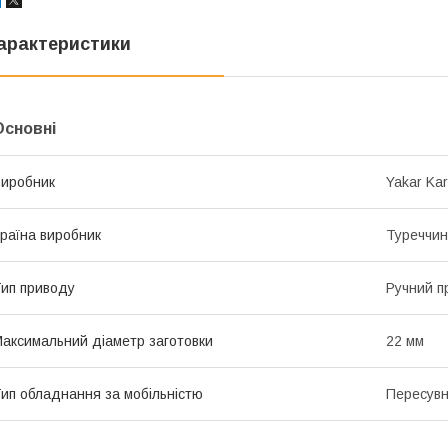
арактеристики
Основні
иробник
Yakar Kar
раїна виробник
Туреччи
ип приводу
Ручний п
аксимальний діаметр заготовки
22 мм
ип обладнання за мобільністю
Пересув