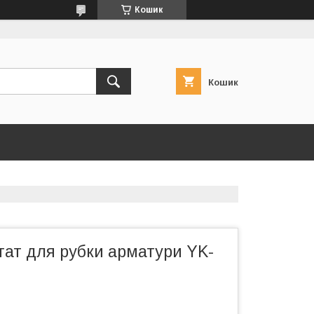
Кошик
Кошик
тат для рубки арматури YK-