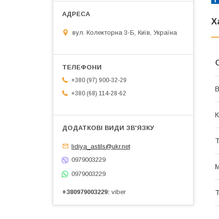
Х
вул. Колекторна 3-Б, Київ, Україна
+380 (97) 900-32-29
В
+380 (68) 114-28-62
К
Т
lidiya_astils@ukr.net
0979003229
М
0979003229
+380979003229
viber
Т