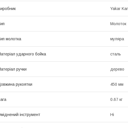
иробник
Yakar Kar
ип
Молоток
ип молотка
муляра
атеріал ударного бойка
сталь
атеріал ручки
дерево
овжина рукоятки
450 мм
ага
0.67 кг
міднений інструмент
Ні