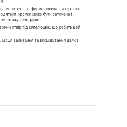
ом.
а молотка - це форма носика, вигнута під
водяться, кромка може бути заточена і
демонтажу конструкції.
терний отвір під капелюшок, що робить цей
а, місця забивання та висмикування цвяхів