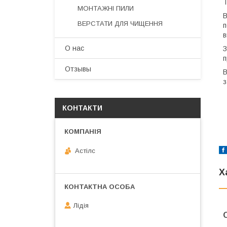
Т
МОНТАЖНІ ПИЛИ
В
ВЕРСТАТИ ДЛЯ ЧИЩЕННЯ
п
в
О нас
З
п
Отзывы
В
з
КОНТАКТИ
Астілс
Х
Лідія