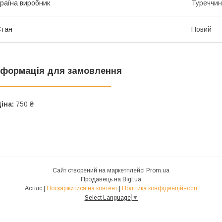
раїна виробник
Туреччи
Стан
Новий
нформація для замовлення
іна:
750 ₴
Сайт створений на маркетплейсі
Prom.ua
Продавець на Bigl.ua
Астілс |
Поскаржитися на контент
|
Політика конфіденційності
Select Language
▼