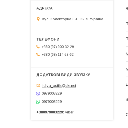
В
вул. Колекторна 3-Б, Київ, Україна
Т
Т
+380 (97) 900-32-29
М
+380 (68) 114-28-62
М
Д
lidiya_astils@ukr.net
0979003229
В
0979003229
+380979003229
viber
О