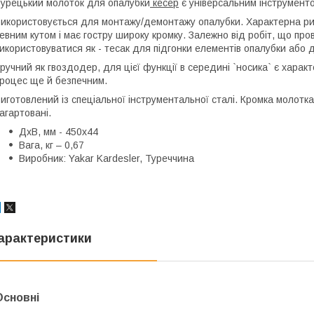
урецький молоток для опалубки
кесер
є універсальним інструмент
икористовується для монтажу/демонтажу опалубки. Характерна рис
евним кутом і має гостру широку кромку. Залежно від робіт, що про
икористовуватися як - тесак для підгонки елементів опалубки або 
ручний як гвоздодер, для цієї функції в середині `носика` є харак
роцес ще й безпечним.
иготовлений із спеціальної інструментальної сталі. Кромка молотк
агартовані.
ДхВ, мм - 450х44
Вага, кг – 0,67
Виробник: Yakar Kardesler, Туреччина
арактеристики
Основні